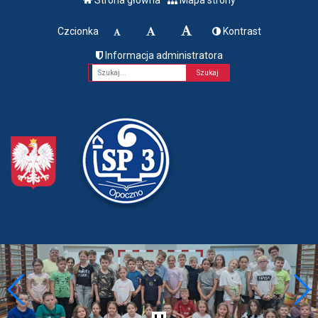
Czcionka
Kontrast
Informacja administratora
Fraza
Szkoła
Podstawowa
nr 3 w
Opocznie
im. Henryka
Sienkiewicza