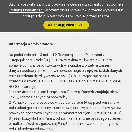
Strona korzysta z plików cookies w celu realizacji usług i zgodnie z
Polityką Prywatności
. Możesz określić warunki przechowywania lub
dostępu do plików cookies w Twojej przeglądarce.
Akceptuję ciasteczka
Informacja Administratora
Na podstawie art. 13 ust. 1 i 2 Rozporządzenia Parlamentu
Europejskiego i Rady (UE) 2016/679 z dnia 27 kwietnia 2016r. w
sprawie ochrony osób fizycznych w związku z przetwarzaniem
danych osobowych i w sprawie swobodnego przepływu takich danych
oraz uchylenia dyrektywy 95/46/WE (ogólne rozporządzenie o
ochronie danych), Dz. U. UE. L. 2016.119.1 z dnia 4 maja 2016r., dalej
RODO informuję:
1. dane Administratora i Inspektora Ochrony Danych znajdują się w
linku „Ochrona danych osobowych”,
2. Pana/Pani dane osobowe w postaci adresu IP, są przetwarzane w
celu udostępniania strony internetowej oraz wypełnienia obowiązków
prawnych spoczywających na administratorze(art.6 ust.1 lit.c RODO),
3. jeżeli korzysta Pan/Pani z odnośnika na stronie będącego adresem
e-mail placówki to zgadza się Pan/Pani na przetwarzanie danych w
celu udzielenia odpowiedzi,