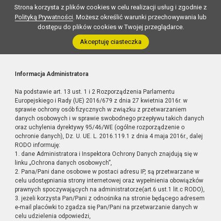
Strona korzysta z plików cookies w celu realizacji usług i zgodnie z
Polityką Prywatności
. Możesz określić warunki przechowywania lub
dostępu do plików cookies w Twojej przeglądarce.
Akceptuję ciasteczka
Informacja Administratora
Na podstawie art. 13 ust. 1 i 2 Rozporządzenia Parlamentu
Europejskiego i Rady (UE) 2016/679 z dnia 27 kwietnia 2016r. w
sprawie ochrony osób fizycznych w związku z przetwarzaniem
danych osobowych i w sprawie swobodnego przepływu takich danych
oraz uchylenia dyrektywy 95/46/WE (ogólne rozporządzenie o
ochronie danych), Dz. U. UE. L. 2016.119.1 z dnia 4 maja 2016r., dalej
RODO informuję:
1. dane Administratora i Inspektora Ochrony Danych znajdują się w
linku „Ochrona danych osobowych”,
2. Pana/Pani dane osobowe w postaci adresu IP, są przetwarzane w
celu udostępniania strony internetowej oraz wypełnienia obowiązków
prawnych spoczywających na administratorze(art.6 ust.1 lit.c RODO),
3. jeżeli korzysta Pan/Pani z odnośnika na stronie będącego adresem
e-mail placówki to zgadza się Pan/Pani na przetwarzanie danych w
celu udzielenia odpowiedzi,