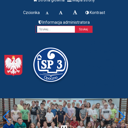
Czcionka
Kontrast
Informacja administratora
Fraza
Szkoła
Podstawowa
nr 3 w
Opocznie
im. Henryka
Sienkiewicza