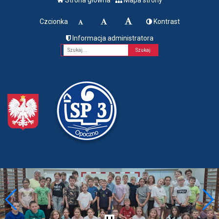
Czcionka
Kontrast
Informacja administratora
Fraza
Szkoła
Podstawowa
nr 3 w
Opocznie
im. Henryka
Sienkiewicza