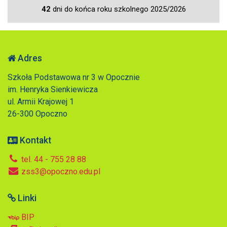
42
dni do końca roku szkolnego 2025/2026
Adres
Szkoła Podstawowa nr 3 w Opocznie
im. Henryka Sienkiewicza
ul. Armii Krajowej 1
26-300 Opoczno
Kontakt
tel. 44 - 755 28 88
zss3@opoczno.edu.pl
Linki
BIP