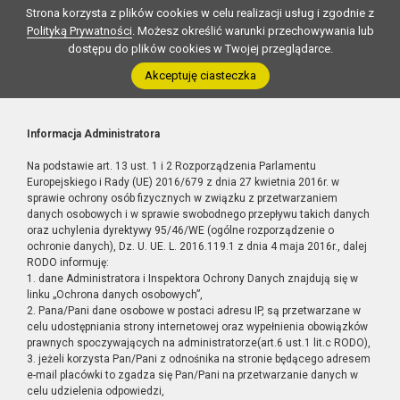
Strona korzysta z plików cookies w celu realizacji usług i zgodnie z
Polityką Prywatności
. Możesz określić warunki przechowywania lub
dostępu do plików cookies w Twojej przeglądarce.
Akceptuję ciasteczka
Informacja Administratora
Na podstawie art. 13 ust. 1 i 2 Rozporządzenia Parlamentu
Europejskiego i Rady (UE) 2016/679 z dnia 27 kwietnia 2016r. w
sprawie ochrony osób fizycznych w związku z przetwarzaniem
danych osobowych i w sprawie swobodnego przepływu takich danych
oraz uchylenia dyrektywy 95/46/WE (ogólne rozporządzenie o
ochronie danych), Dz. U. UE. L. 2016.119.1 z dnia 4 maja 2016r., dalej
RODO informuję:
1. dane Administratora i Inspektora Ochrony Danych znajdują się w
linku „Ochrona danych osobowych”,
2. Pana/Pani dane osobowe w postaci adresu IP, są przetwarzane w
celu udostępniania strony internetowej oraz wypełnienia obowiązków
prawnych spoczywających na administratorze(art.6 ust.1 lit.c RODO),
3. jeżeli korzysta Pan/Pani z odnośnika na stronie będącego adresem
e-mail placówki to zgadza się Pan/Pani na przetwarzanie danych w
celu udzielenia odpowiedzi,