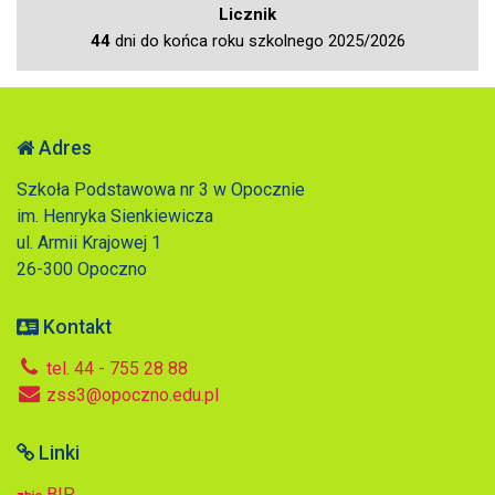
Licznik
44
dni do końca roku szkolnego 2025/2026
Adres
Szkoła Podstawowa nr 3 w Opocznie
im. Henryka Sienkiewicza
ul. Armii Krajowej 1
26-300 Opoczno
Kontakt
tel. 44 - 755 28 88
zss3@opoczno.edu.pl
Linki
BIP