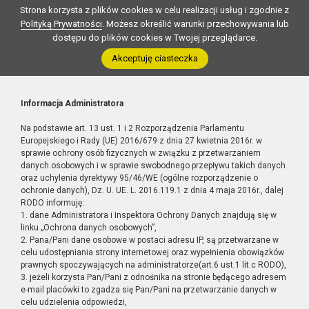
Strona korzysta z plików cookies w celu realizacji usług i zgodnie z
Polityką Prywatności
. Możesz określić warunki przechowywania lub
dostępu do plików cookies w Twojej przeglądarce.
Akceptuję ciasteczka
Informacja Administratora
Na podstawie art. 13 ust. 1 i 2 Rozporządzenia Parlamentu
Europejskiego i Rady (UE) 2016/679 z dnia 27 kwietnia 2016r. w
sprawie ochrony osób fizycznych w związku z przetwarzaniem
danych osobowych i w sprawie swobodnego przepływu takich danych
oraz uchylenia dyrektywy 95/46/WE (ogólne rozporządzenie o
ochronie danych), Dz. U. UE. L. 2016.119.1 z dnia 4 maja 2016r., dalej
RODO informuję:
1. dane Administratora i Inspektora Ochrony Danych znajdują się w
linku „Ochrona danych osobowych”,
2. Pana/Pani dane osobowe w postaci adresu IP, są przetwarzane w
celu udostępniania strony internetowej oraz wypełnienia obowiązków
prawnych spoczywających na administratorze(art.6 ust.1 lit.c RODO),
3. jeżeli korzysta Pan/Pani z odnośnika na stronie będącego adresem
e-mail placówki to zgadza się Pan/Pani na przetwarzanie danych w
celu udzielenia odpowiedzi,