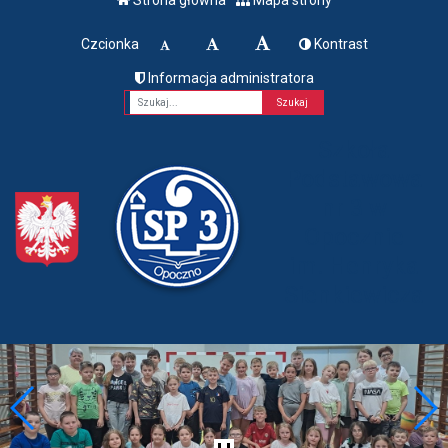
Czcionka
Kontrast
Informacja administratora
Fraza
Szkoła
Podstawowa
nr 3 w
Opocznie
im. Henryka
Sienkiewicza