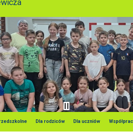
ewicza
przedszkolne
Dla rodziców
Dla uczniów
Współprac