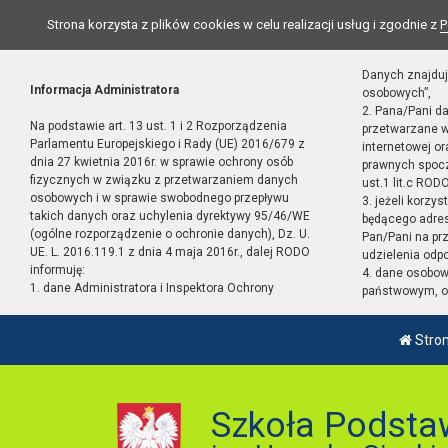
Strona korzysta z plików cookies w celu realizacji usług i zgodnie z
P
Danych znajduj
Informacja Administratora
osobowych”,
2. Pana/Pani d
Na podstawie art. 13 ust. 1 i 2 Rozporządzenia
przetwarzane w
Parlamentu Europejskiego i Rady (UE) 2016/679 z
internetowej o
dnia 27 kwietnia 2016r. w sprawie ochrony osób
prawnych spocz
fizycznych w związku z przetwarzaniem danych
ust.1 lit.c RODO
osobowych i w sprawie swobodnego przepływu
3. jeżeli korzy
takich danych oraz uchylenia dyrektywy 95/46/WE
będącego adres
(ogólne rozporządzenie o ochronie danych), Dz. U.
Pan/Pani na pr
UE. L. 2016.119.1 z dnia 4 maja 2016r., dalej RODO
udzielenia odp
informuję:
4. dane osobo
1. dane Administratora i Inspektora Ochrony
państwowym, or
Stro
Szkoła Podsta