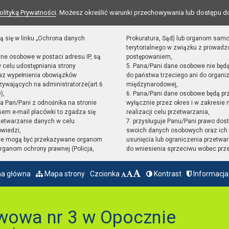
olityką Prywatności
. Możesz określić warunki przechowywania lub dostępu d
ą się w linku „Ochrona danych
Prokuratura, Sąd) lub organom sam
terytorialnego w związku z prowad
ane osobowe w postaci adresu IP, są
postępowaniem,
 celu udostępniania strony
5. Pana/Pani dane osobowe nie będ
raz wypełnienia obowiązków
do państwa trzeciego ani do organiz
ywających na administratorze(art.6
międzynarodowej,
),
6. Pana/Pani dane osobowe będą pr
sta Pan/Pani z odnośnika na stronie
wyłącznie przez okres i w zakresie
em e-mail placówki to zgadza się
realizacji celu przetwarzania,
zetwarzanie danych w celu
7. przysługuje Panu/Pani prawo dost
owiedzi,
swoich danych osobowych oraz ich 
we mogą być przekazywane organom
usunięcia lub ograniczenia przetwar
ganom ochrony prawnej (Policja,
do wniesienia sprzeciwu wobec prz
na główna
Mapa strony
Czcionka
Kontrast
Informacja
wowa nr 3 w Opocznie