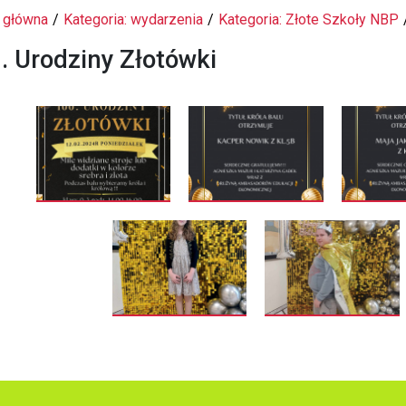
 główna
Kategoria: wydarzenia
Kategoria: Złote Szkoły NBP
. Urodziny Złotówki