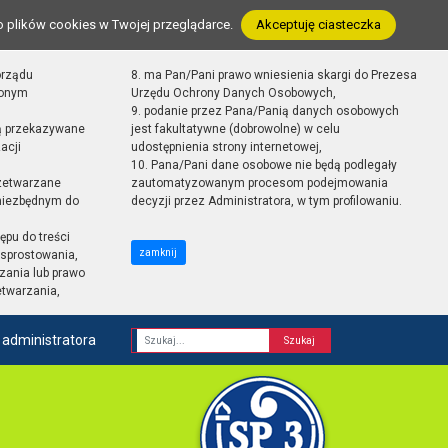
o plików cookies w Twojej przeglądarce.
Akceptuję ciasteczka
orządu
8. ma Pan/Pani prawo wniesienia skargi do Prezesa
zonym
Urzędu Ochrony Danych Osobowych,
9. podanie przez Pana/Panią danych osobowych
ą przekazywane
jest fakultatywne (dobrowolne) w celu
acji
udostępnienia strony internetowej,
10. Pana/Pani dane osobowe nie będą podlegały
zetwarzane
zautomatyzowanym procesom podejmowania
 niezbędnym do
decyzji przez Administratora, w tym profilowaniu.
ępu do treści
zamknij
sprostowania,
zania lub prawo
etwarzania,
 administratora
Fraza