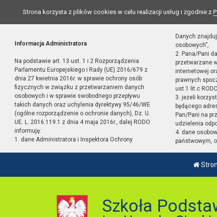
Strona korzysta z plików cookies w celu realizacji usług i zgodnie z
P
Danych znajduj
Informacja Administratora
osobowych”,
2. Pana/Pani d
Na podstawie art. 13 ust. 1 i 2 Rozporządzenia
przetwarzane w
Parlamentu Europejskiego i Rady (UE) 2016/679 z
internetowej o
dnia 27 kwietnia 2016r. w sprawie ochrony osób
prawnych spocz
fizycznych w związku z przetwarzaniem danych
ust.1 lit.c RODO
osobowych i w sprawie swobodnego przepływu
3. jeżeli korzy
takich danych oraz uchylenia dyrektywy 95/46/WE
będącego adres
(ogólne rozporządzenie o ochronie danych), Dz. U.
Pan/Pani na pr
UE. L. 2016.119.1 z dnia 4 maja 2016r., dalej RODO
udzielenia odp
informuję:
4. dane osobo
1. dane Administratora i Inspektora Ochrony
państwowym, or
Stro
Szkoła Podsta