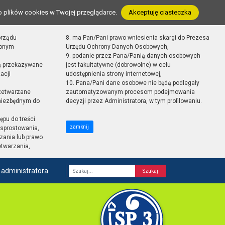
o plików cookies w Twojej przeglądarce.
Akceptuję ciasteczka
orządu
8. ma Pan/Pani prawo wniesienia skargi do Prezesa
zonym
Urzędu Ochrony Danych Osobowych,
9. podanie przez Pana/Panią danych osobowych
ą przekazywane
jest fakultatywne (dobrowolne) w celu
acji
udostępnienia strony internetowej,
10. Pana/Pani dane osobowe nie będą podlegały
zetwarzane
zautomatyzowanym procesom podejmowania
 niezbędnym do
decyzji przez Administratora, w tym profilowaniu.
ępu do treści
zamknij
sprostowania,
zania lub prawo
etwarzania,
 administratora
Fraza