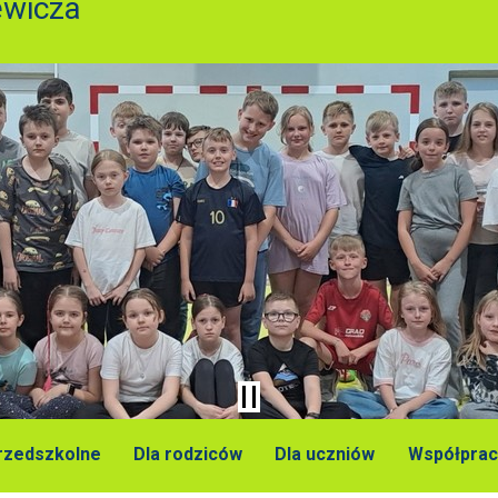
ewicza
przedszkolne
Dla rodziców
Dla uczniów
Współprac