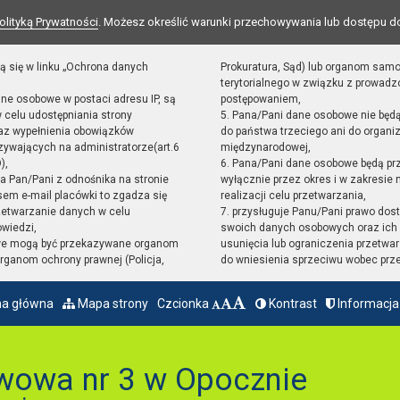
olityką Prywatności
. Możesz określić warunki przechowywania lub dostępu d
ą się w linku „Ochrona danych
Prokuratura, Sąd) lub organom sam
terytorialnego w związku z prowad
ane osobowe w postaci adresu IP, są
postępowaniem,
 celu udostępniania strony
5. Pana/Pani dane osobowe nie będ
raz wypełnienia obowiązków
do państwa trzeciego ani do organiz
ywających na administratorze(art.6
międzynarodowej,
),
6. Pana/Pani dane osobowe będą pr
sta Pan/Pani z odnośnika na stronie
wyłącznie przez okres i w zakresie
em e-mail placówki to zgadza się
realizacji celu przetwarzania,
zetwarzanie danych w celu
7. przysługuje Panu/Pani prawo dost
owiedzi,
swoich danych osobowych oraz ich 
we mogą być przekazywane organom
usunięcia lub ograniczenia przetwar
ganom ochrony prawnej (Policja,
do wniesienia sprzeciwu wobec prz
na główna
Mapa strony
Czcionka
Kontrast
Informacja
wowa nr 3 w Opocznie