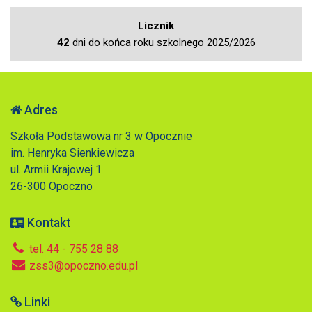
Licznik
42
dni do końca roku szkolnego 2025/2026
Adres
Szkoła Podstawowa nr 3 w Opocznie
im. Henryka Sienkiewicza
ul. Armii Krajowej 1
26-300 Opoczno
Kontakt
tel. 44 - 755 28 88
zss3@opoczno.edu.pl
Linki