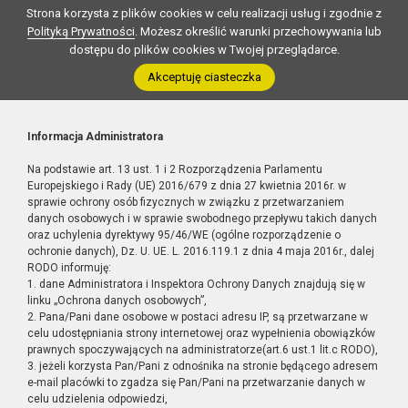
Strona korzysta z plików cookies w celu realizacji usług i zgodnie z
Polityką Prywatności
. Możesz określić warunki przechowywania lub
dostępu do plików cookies w Twojej przeglądarce.
Akceptuję ciasteczka
Informacja Administratora
Na podstawie art. 13 ust. 1 i 2 Rozporządzenia Parlamentu
Europejskiego i Rady (UE) 2016/679 z dnia 27 kwietnia 2016r. w
sprawie ochrony osób fizycznych w związku z przetwarzaniem
danych osobowych i w sprawie swobodnego przepływu takich danych
oraz uchylenia dyrektywy 95/46/WE (ogólne rozporządzenie o
ochronie danych), Dz. U. UE. L. 2016.119.1 z dnia 4 maja 2016r., dalej
RODO informuję:
1. dane Administratora i Inspektora Ochrony Danych znajdują się w
linku „Ochrona danych osobowych”,
2. Pana/Pani dane osobowe w postaci adresu IP, są przetwarzane w
celu udostępniania strony internetowej oraz wypełnienia obowiązków
prawnych spoczywających na administratorze(art.6 ust.1 lit.c RODO),
3. jeżeli korzysta Pan/Pani z odnośnika na stronie będącego adresem
e-mail placówki to zgadza się Pan/Pani na przetwarzanie danych w
celu udzielenia odpowiedzi,