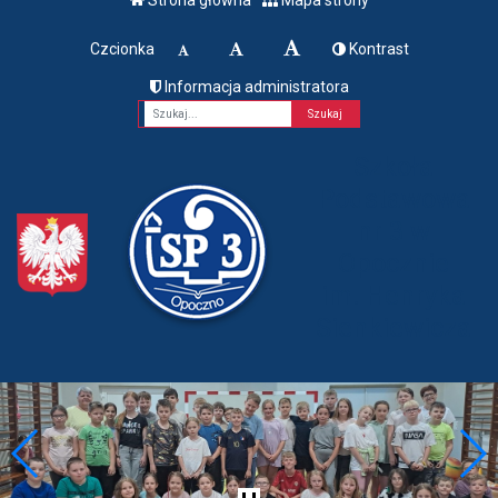
Czcionka
Kontrast
Informacja administratora
Fraza
Szkoła
Podstawowa
nr 3 w
Opocznie
im. Henryka
Sienkiewicza