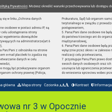
olityką Prywatności
. Możesz określić warunki przechowywania lub dostępu d
ą się w linku „Ochrona danych
Prokuratura, Sąd) lub organom sam
terytorialnego w związku z prowad
ane osobowe w postaci adresu IP, są
postępowaniem,
 celu udostępniania strony
5. Pana/Pani dane osobowe nie będ
raz wypełnienia obowiązków
do państwa trzeciego ani do organiz
ywających na administratorze(art.6
międzynarodowej,
),
6. Pana/Pani dane osobowe będą pr
sta Pan/Pani z odnośnika na stronie
wyłącznie przez okres i w zakresie
em e-mail placówki to zgadza się
realizacji celu przetwarzania,
zetwarzanie danych w celu
7. przysługuje Panu/Pani prawo dost
owiedzi,
swoich danych osobowych oraz ich 
we mogą być przekazywane organom
usunięcia lub ograniczenia przetwar
ganom ochrony prawnej (Policja,
do wniesienia sprzeciwu wobec prz
na główna
Mapa strony
Czcionka
Kontrast
Informacja
wowa nr 3 w Opocznie