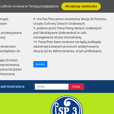
o plików cookies w Twojej przeglądarce.
Akceptuję ciasteczka
orządu
8. ma Pan/Pani prawo wniesienia skargi do Prezesa
zonym
Urzędu Ochrony Danych Osobowych,
9. podanie przez Pana/Panią danych osobowych
ą przekazywane
jest fakultatywne (dobrowolne) w celu
acji
udostępnienia strony internetowej,
10. Pana/Pani dane osobowe nie będą podlegały
zetwarzane
zautomatyzowanym procesom podejmowania
 niezbędnym do
decyzji przez Administratora, w tym profilowaniu.
ępu do treści
zamknij
sprostowania,
zania lub prawo
etwarzania,
 administratora
Fraza