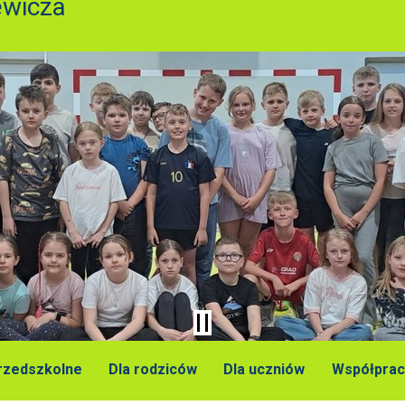
ewicza
przedszkolne
Dla rodziców
Dla uczniów
Współprac