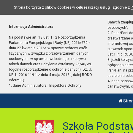
Strona korzysta z plików cookies w celu realizacji usług i zgodnie z
P
Danych znajduj
Informacja Administratora
osobowych”,
2. Pana/Pani d
Na podstawie art. 13 ust. 1 i 2 Rozporządzenia
przetwarzane w
Parlamentu Europejskiego i Rady (UE) 2016/679 z
internetowej o
dnia 27 kwietnia 2016r. w sprawie ochrony osób
prawnych spocz
fizycznych w związku z przetwarzaniem danych
ust.1 lit.c RODO
osobowych i w sprawie swobodnego przepływu
3. jeżeli korzy
takich danych oraz uchylenia dyrektywy 95/46/WE
będącego adres
(ogólne rozporządzenie o ochronie danych), Dz. U.
Pan/Pani na pr
UE. L. 2016.119.1 z dnia 4 maja 2016r., dalej RODO
udzielenia odp
informuję:
4. dane osobo
1. dane Administratora i Inspektora Ochrony
państwowym, or
Stro
Szkoła Podsta