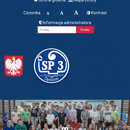
Czcionka
Kontrast
Informacja administratora
Fraza
Szkoła
Podstawowa
nr 3 w
Opocznie
im. Henryka
Sienkiewicza