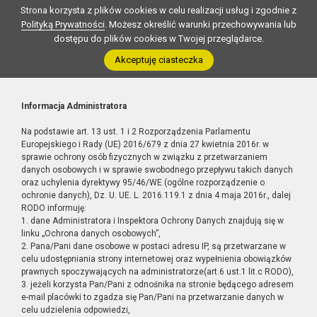
Strona korzysta z plików cookies w celu realizacji usług i zgodnie z
Polityką Prywatności
. Możesz określić warunki przechowywania lub
dostępu do plików cookies w Twojej przeglądarce.
Akceptuję ciasteczka
Informacja Administratora
Na podstawie art. 13 ust. 1 i 2 Rozporządzenia Parlamentu
Europejskiego i Rady (UE) 2016/679 z dnia 27 kwietnia 2016r. w
sprawie ochrony osób fizycznych w związku z przetwarzaniem
danych osobowych i w sprawie swobodnego przepływu takich danych
oraz uchylenia dyrektywy 95/46/WE (ogólne rozporządzenie o
ochronie danych), Dz. U. UE. L. 2016.119.1 z dnia 4 maja 2016r., dalej
RODO informuję:
1. dane Administratora i Inspektora Ochrony Danych znajdują się w
linku „Ochrona danych osobowych”,
2. Pana/Pani dane osobowe w postaci adresu IP, są przetwarzane w
celu udostępniania strony internetowej oraz wypełnienia obowiązków
prawnych spoczywających na administratorze(art.6 ust.1 lit.c RODO),
3. jeżeli korzysta Pan/Pani z odnośnika na stronie będącego adresem
e-mail placówki to zgadza się Pan/Pani na przetwarzanie danych w
celu udzielenia odpowiedzi,