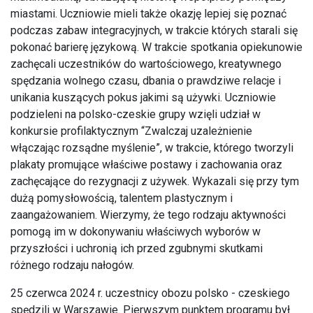
miastami. Uczniowie mieli także okazję lepiej się poznać
podczas zabaw integracyjnych, w trakcie których starali się
pokonać barierę językową. W trakcie spotkania opiekunowie
zachęcali uczestników do wartościowego, kreatywnego
spędzania wolnego czasu, dbania o prawdziwe relacje i
unikania kuszących pokus jakimi są używki. Uczniowie
podzieleni na polsko-czeskie grupy wzięli udział w
konkursie profilaktycznym “Zwalczaj uzależnienie
włączając rozsądne myślenie”, w trakcie, którego tworzyli
plakaty promujące właściwe postawy i zachowania oraz
zachęcające do rezygnacji z używek. Wykazali się przy tym
dużą pomysłowością, talentem plastycznym i
zaangażowaniem. Wierzymy, że tego rodzaju aktywności
pomogą im w dokonywaniu właściwych wyborów w
przyszłości i uchronią ich przed zgubnymi skutkami
różnego rodzaju nałogów.
25 czerwca 2024 r. uczestnicy obozu polsko - czeskiego
spędzili w Warszawie. Pierwszym punktem programu był