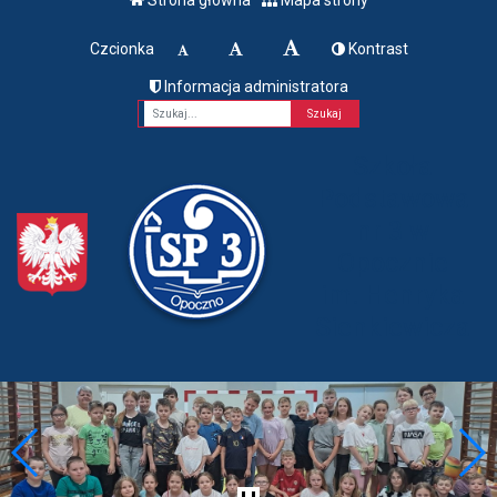
Czcionka
Kontrast
Informacja administratora
Fraza
Szkoła
Podstawowa
nr 3 w
Opocznie
im. Henryka
Sienkiewicza