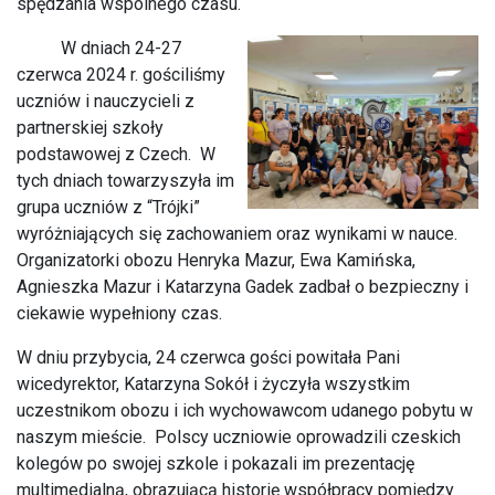
spędzania wspólnego czasu.
W dniach 24-27
czerwca 2024 r. gościliśmy
uczniów i nauczycieli z
partnerskiej szkoły
podstawowej z Czech. W
tych dniach towarzyszyła im
grupa uczniów z “Trójki”
wyróżniających się zachowaniem oraz wynikami w nauce.
Organizatorki obozu Henryka Mazur, Ewa Kamińska,
Agnieszka Mazur i Katarzyna Gadek zadbał o bezpieczny i
ciekawie wypełniony czas.
W dniu przybycia, 24 czerwca gości powitała Pani
wicedyrektor, Katarzyna Sokół i życzyła wszystkim
uczestnikom obozu i ich wychowawcom udanego pobytu w
naszym mieście. Polscy uczniowie oprowadzili czeskich
kolegów po swojej szkole i pokazali im prezentację
multimedialną, obrazującą historię współpracy pomiędzy