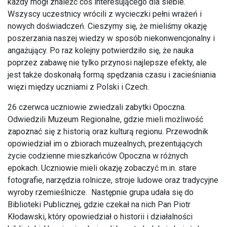
każdy mógł znaleźć coś interesującego dla siebie.
Wszyscy uczestnicy wrócili z wycieczki pełni wrażeń i
nowych doświadczeń. Cieszymy się, że mieliśmy okazję
poszerzania naszej wiedzy w sposób niekonwencjonalny i
angażujący. Po raz kolejny potwierdziło się, że nauka
poprzez zabawę nie tylko przynosi najlepsze efekty, ale
jest także doskonałą formą spędzania czasu i zacieśniania
więzi między uczniami z Polski i Czech.
26 czerwca uczniowie zwiedzali zabytki Opoczna.
Odwiedzili Muzeum Regionalne, gdzie mieli możliwość
zapoznać się z historią oraz kulturą regionu. Przewodnik
opowiedział im o zbiorach muzealnych, prezentujących
życie codzienne mieszkańców Opoczna w różnych
epokach. Uczniowie mieli okazję zobaczyć m.in. stare
fotografie, narzędzia rolnicze, stroje ludowe oraz tradycyjne
wyroby rzemieślnicze. Następnie grupa udała się do
Biblioteki Publicznej, gdzie czekał na nich Pan Piotr
Kłodawski, który opowiedział o historii i działalności