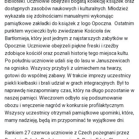
biblioteki. Uczniowie obejrzeli bogatą kolekcję książek oraz
dostępnych zasobów naukowych i kulturalnych. Młodzież
wykazała się zdolnościami manualnymi wykonując
pamiątkowe zakładki do książek z logo Opoczna. Ostatnim
punktem wycieczki było zwiedzanie Kościoła św.
Bartłomieja, który jest jednym z najstarszych zabytków w
Opocznie. Uczniowie obejrzeli piękne freski i rzeźby
zdobiące kościół oraz poznali historię tego miejsca kultu.
Po południu uczniowie udali się do lasu w Januszewicach
na ognisko. Wszyscy przybyli z uśmiechem na twarzy,
gotowi do wspólnej zabawy. W trakcie imprezy uczestnicy
piekli kiełbaski i brali udział w grach integracyjnych. Był to
naprawdę niezapomniany czas, który na długo pozostanie w
naszej pamięci. Wieczorem odbyło się podsumowanie
obozu i wręczenie nagród w konkursie profilaktycznym.
Wszyscy uczestnicy otrzymali pamiątkowe upominki, które,
mamy nadzieję, będą im przypominać te wyjątkowe dni.
Rankiem 27 czerwca uczniowie z Czech pożegnani przez