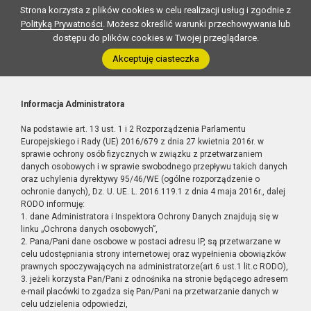
Strona korzysta z plików cookies w celu realizacji usług i zgodnie z
Polityką Prywatności
. Możesz określić warunki przechowywania lub
dostępu do plików cookies w Twojej przeglądarce.
Akceptuję ciasteczka
Informacja Administratora
Na podstawie art. 13 ust. 1 i 2 Rozporządzenia Parlamentu
Europejskiego i Rady (UE) 2016/679 z dnia 27 kwietnia 2016r. w
sprawie ochrony osób fizycznych w związku z przetwarzaniem
danych osobowych i w sprawie swobodnego przepływu takich danych
oraz uchylenia dyrektywy 95/46/WE (ogólne rozporządzenie o
ochronie danych), Dz. U. UE. L. 2016.119.1 z dnia 4 maja 2016r., dalej
RODO informuję:
1. dane Administratora i Inspektora Ochrony Danych znajdują się w
linku „Ochrona danych osobowych”,
2. Pana/Pani dane osobowe w postaci adresu IP, są przetwarzane w
celu udostępniania strony internetowej oraz wypełnienia obowiązków
prawnych spoczywających na administratorze(art.6 ust.1 lit.c RODO),
3. jeżeli korzysta Pan/Pani z odnośnika na stronie będącego adresem
e-mail placówki to zgadza się Pan/Pani na przetwarzanie danych w
celu udzielenia odpowiedzi,