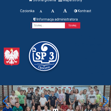
Czcionka
Kontrast
Informacja administratora
Fraza
Szkoła
Podstawowa
nr 3 w
Opocznie
im. Henryka
Sienkiewicza