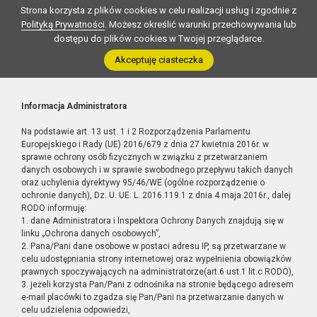
Strona korzysta z plików cookies w celu realizacji usług i zgodnie z
Polityką Prywatności
. Możesz określić warunki przechowywania lub
dostępu do plików cookies w Twojej przeglądarce.
Akceptuję ciasteczka
Informacja Administratora
Na podstawie art. 13 ust. 1 i 2 Rozporządzenia Parlamentu
Europejskiego i Rady (UE) 2016/679 z dnia 27 kwietnia 2016r. w
sprawie ochrony osób fizycznych w związku z przetwarzaniem
danych osobowych i w sprawie swobodnego przepływu takich danych
oraz uchylenia dyrektywy 95/46/WE (ogólne rozporządzenie o
ochronie danych), Dz. U. UE. L. 2016.119.1 z dnia 4 maja 2016r., dalej
RODO informuję:
1. dane Administratora i Inspektora Ochrony Danych znajdują się w
linku „Ochrona danych osobowych”,
2. Pana/Pani dane osobowe w postaci adresu IP, są przetwarzane w
celu udostępniania strony internetowej oraz wypełnienia obowiązków
prawnych spoczywających na administratorze(art.6 ust.1 lit.c RODO),
3. jeżeli korzysta Pan/Pani z odnośnika na stronie będącego adresem
e-mail placówki to zgadza się Pan/Pani na przetwarzanie danych w
celu udzielenia odpowiedzi,