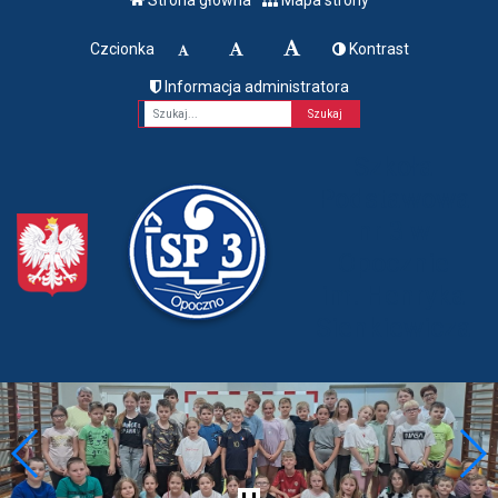
Czcionka
Kontrast
Informacja administratora
Fraza
Szkoła
Podstawowa
nr 3 w
Opocznie
im. Henryka
Sienkiewicza