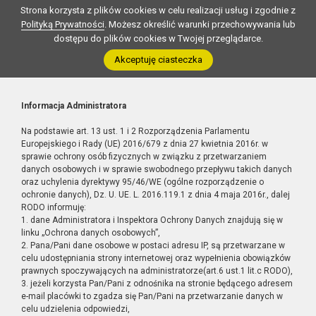
Strona korzysta z plików cookies w celu realizacji usług i zgodnie z
Polityką Prywatności
. Możesz określić warunki przechowywania lub
dostępu do plików cookies w Twojej przeglądarce.
Akceptuję ciasteczka
Informacja Administratora
Na podstawie art. 13 ust. 1 i 2 Rozporządzenia Parlamentu
Europejskiego i Rady (UE) 2016/679 z dnia 27 kwietnia 2016r. w
sprawie ochrony osób fizycznych w związku z przetwarzaniem
danych osobowych i w sprawie swobodnego przepływu takich danych
oraz uchylenia dyrektywy 95/46/WE (ogólne rozporządzenie o
ochronie danych), Dz. U. UE. L. 2016.119.1 z dnia 4 maja 2016r., dalej
RODO informuję:
1. dane Administratora i Inspektora Ochrony Danych znajdują się w
linku „Ochrona danych osobowych”,
2. Pana/Pani dane osobowe w postaci adresu IP, są przetwarzane w
celu udostępniania strony internetowej oraz wypełnienia obowiązków
prawnych spoczywających na administratorze(art.6 ust.1 lit.c RODO),
3. jeżeli korzysta Pan/Pani z odnośnika na stronie będącego adresem
e-mail placówki to zgadza się Pan/Pani na przetwarzanie danych w
celu udzielenia odpowiedzi,