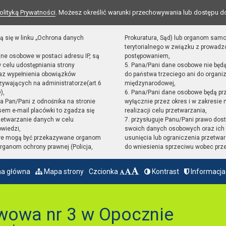
olityką Prywatności
. Możesz określić warunki przechowywania lub dostępu d
ą się w linku „Ochrona danych
Prokuratura, Sąd) lub organom sam
terytorialnego w związku z prowad
ane osobowe w postaci adresu IP, są
postępowaniem,
 celu udostępniania strony
5. Pana/Pani dane osobowe nie będ
raz wypełnienia obowiązków
do państwa trzeciego ani do organiz
ywających na administratorze(art.6
międzynarodowej,
),
6. Pana/Pani dane osobowe będą pr
sta Pan/Pani z odnośnika na stronie
wyłącznie przez okres i w zakresie
em e-mail placówki to zgadza się
realizacji celu przetwarzania,
zetwarzanie danych w celu
7. przysługuje Panu/Pani prawo dost
owiedzi,
swoich danych osobowych oraz ich 
we mogą być przekazywane organom
usunięcia lub ograniczenia przetwar
ganom ochrony prawnej (Policja,
do wniesienia sprzeciwu wobec prz
na główna
Mapa strony
Czcionka
Kontrast
Informacja
wowa nr 3 w Opocznie