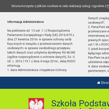
Strona korzysta z plików cookies w celu realizacji usług i zgodnie z
P
Danych znajduj
Informacja Administratora
osobowych”,
2. Pana/Pani d
Na podstawie art. 13 ust. 1 i 2 Rozporządzenia
przetwarzane w
Parlamentu Europejskiego i Rady (UE) 2016/679 z
internetowej o
dnia 27 kwietnia 2016r. w sprawie ochrony osób
prawnych spocz
fizycznych w związku z przetwarzaniem danych
ust.1 lit.c RODO
osobowych i w sprawie swobodnego przepływu
3. jeżeli korzy
takich danych oraz uchylenia dyrektywy 95/46/WE
będącego adres
(ogólne rozporządzenie o ochronie danych), Dz. U.
Pan/Pani na pr
UE. L. 2016.119.1 z dnia 4 maja 2016r., dalej RODO
udzielenia odp
informuję:
4. dane osobo
1. dane Administratora i Inspektora Ochrony
państwowym, or
Stro
Szkoła Podsta