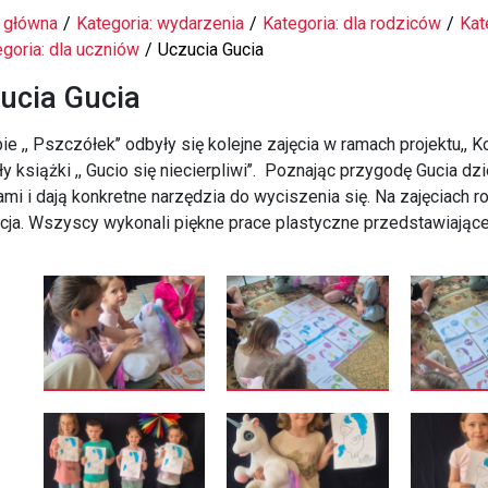
 główna
Kategoria: wydarzenia
Kategoria: dla rodziców
Kat
goria: dla uczniów
Uczucia Gucia
ucia Gucia
ie ,, Pszczółek’’ odbyły się kolejne zajęcia w ramach projektu,, 
ły książki ,, Gucio się niecierpliwi’’. Poznając przygodę Gucia dz
mi i dają konkretne narzędzia do wyciszenia się. Na zajęciach r
acja. Wszyscy wykonali piękne prace plastyczne przedstawiając