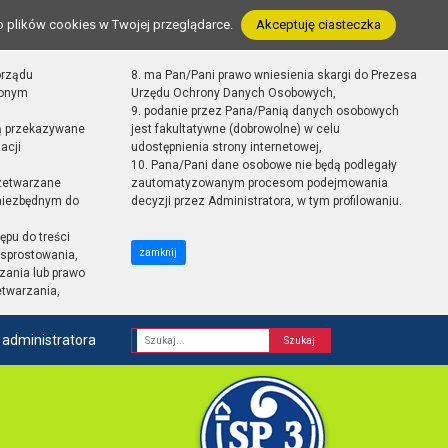
o plików cookies w Twojej przeglądarce.
Akceptuję ciasteczka
orządu
8. ma Pan/Pani prawo wniesienia skargi do Prezesa
zonym
Urzędu Ochrony Danych Osobowych,
9. podanie przez Pana/Panią danych osobowych
ą przekazywane
jest fakultatywne (dobrowolne) w celu
acji
udostępnienia strony internetowej,
10. Pana/Pani dane osobowe nie będą podlegały
zetwarzane
zautomatyzowanym procesom podejmowania
 niezbędnym do
decyzji przez Administratora, w tym profilowaniu.
ępu do treści
zamknij
sprostowania,
zania lub prawo
etwarzania,
 administratora
Fraza