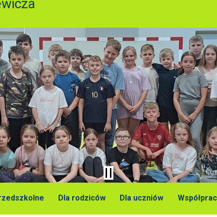
ewicza
przedszkolne
Dla rodziców
Dla uczniów
Współprac