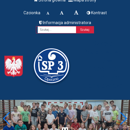
Czcionka
Kontrast
Informacja administratora
Fraza
Szkoła
Podstawowa
nr 3 w
Opocznie
im. Henryka
Sienkiewicza