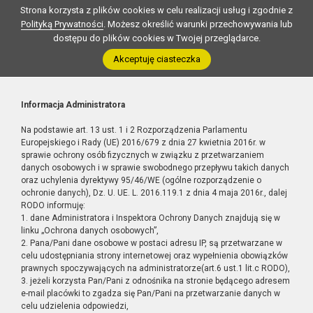
Strona korzysta z plików cookies w celu realizacji usług i zgodnie z
Polityką Prywatności
. Możesz określić warunki przechowywania lub
dostępu do plików cookies w Twojej przeglądarce.
Akceptuję ciasteczka
Informacja Administratora
Na podstawie art. 13 ust. 1 i 2 Rozporządzenia Parlamentu
Europejskiego i Rady (UE) 2016/679 z dnia 27 kwietnia 2016r. w
sprawie ochrony osób fizycznych w związku z przetwarzaniem
danych osobowych i w sprawie swobodnego przepływu takich danych
oraz uchylenia dyrektywy 95/46/WE (ogólne rozporządzenie o
ochronie danych), Dz. U. UE. L. 2016.119.1 z dnia 4 maja 2016r., dalej
RODO informuję:
1. dane Administratora i Inspektora Ochrony Danych znajdują się w
linku „Ochrona danych osobowych”,
2. Pana/Pani dane osobowe w postaci adresu IP, są przetwarzane w
celu udostępniania strony internetowej oraz wypełnienia obowiązków
prawnych spoczywających na administratorze(art.6 ust.1 lit.c RODO),
3. jeżeli korzysta Pan/Pani z odnośnika na stronie będącego adresem
e-mail placówki to zgadza się Pan/Pani na przetwarzanie danych w
celu udzielenia odpowiedzi,