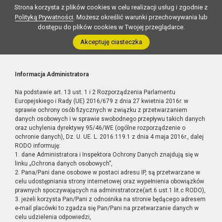
Strona korzysta z plików cookies w celu realizacji usług i zgodnie z
Polityką Prywatności
. Możesz określić warunki przechowywania lub
dostępu do plików cookies w Twojej przeglądarce.
Akceptuję ciasteczka
Informacja Administratora
Na podstawie art. 13 ust. 1 i 2 Rozporządzenia Parlamentu
Europejskiego i Rady (UE) 2016/679 z dnia 27 kwietnia 2016r. w
sprawie ochrony osób fizycznych w związku z przetwarzaniem
danych osobowych i w sprawie swobodnego przepływu takich danych
oraz uchylenia dyrektywy 95/46/WE (ogólne rozporządzenie o
ochronie danych), Dz. U. UE. L. 2016.119.1 z dnia 4 maja 2016r., dalej
RODO informuję:
1. dane Administratora i Inspektora Ochrony Danych znajdują się w
linku „Ochrona danych osobowych”,
2. Pana/Pani dane osobowe w postaci adresu IP, są przetwarzane w
celu udostępniania strony internetowej oraz wypełnienia obowiązków
prawnych spoczywających na administratorze(art.6 ust.1 lit.c RODO),
3. jeżeli korzysta Pan/Pani z odnośnika na stronie będącego adresem
e-mail placówki to zgadza się Pan/Pani na przetwarzanie danych w
celu udzielenia odpowiedzi,