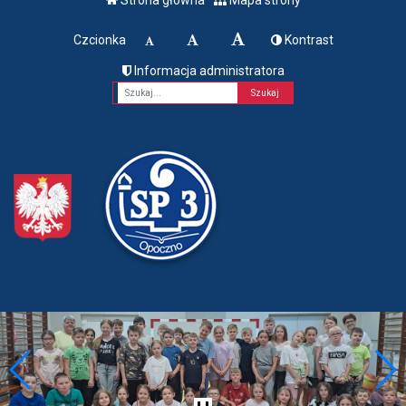
Czcionka
Kontrast
Informacja administratora
Fraza
Szkoła
Podstawowa
nr 3 w
Opocznie
im. Henryka
Sienkiewicza