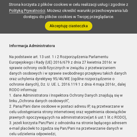
Strona korzysta z plików cookies w celu realizacji usług i zgodnie z
Polityką Prywatności
. Możesz określić warunki przechowywania lub
dostępu do plików cookies w Twojej przeglądarce.
Akceptuję ciasteczka
Informacja Administratora
Na podstawie art. 13 ust. 1 i 2 Rozporządzenia Parlamentu
Europejskiego i Rady (UE) 2016/679 z dnia 27 kwietnia 2016r. w
sprawie ochrony osób fizycznych w związku z przetwarzaniem
danych osobowych i w sprawie swobodnego przepływu takich danych
oraz uchylenia dyrektywy 95/46/WE (ogólne rozporządzenie o
ochronie danych), Dz. U. UE. L. 2016.119.1 z dnia 4 maja 2016r., dalej
RODO informuję:
1. dane Administratora i Inspektora Ochrony Danych znajdują się w
linku „Ochrona danych osobowych”,
2. Pana/Pani dane osobowe w postaci adresu IP, są przetwarzane w
celu udostępniania strony internetowej oraz wypełnienia obowiązków
prawnych spoczywających na administratorze(art.6 ust.1 lit.c RODO),
3. jeżeli korzysta Pan/Pani z odnośnika na stronie będącego adresem
e-mail placówki to zgadza się Pan/Pani na przetwarzanie danych w
celu udzielenia odpowiedzi,