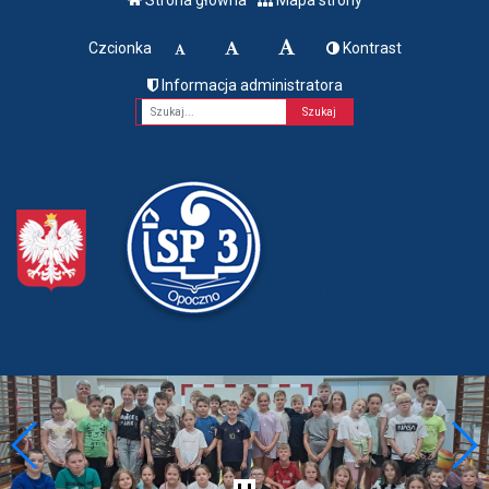
Czcionka
Kontrast
Informacja administratora
Fraza
Szkoła
Podstawowa
nr 3 w
Opocznie
im. Henryka
Sienkiewicza