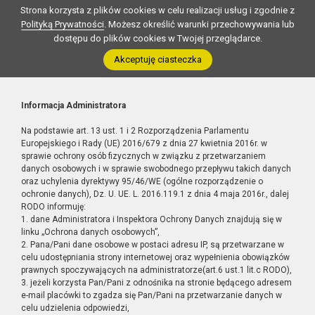
Strona korzysta z plików cookies w celu realizacji usług i zgodnie z
Polityką Prywatności
. Możesz określić warunki przechowywania lub
dostępu do plików cookies w Twojej przeglądarce.
Akceptuję ciasteczka
Informacja Administratora
Na podstawie art. 13 ust. 1 i 2 Rozporządzenia Parlamentu
Europejskiego i Rady (UE) 2016/679 z dnia 27 kwietnia 2016r. w
sprawie ochrony osób fizycznych w związku z przetwarzaniem
danych osobowych i w sprawie swobodnego przepływu takich danych
oraz uchylenia dyrektywy 95/46/WE (ogólne rozporządzenie o
ochronie danych), Dz. U. UE. L. 2016.119.1 z dnia 4 maja 2016r., dalej
RODO informuję:
1. dane Administratora i Inspektora Ochrony Danych znajdują się w
linku „Ochrona danych osobowych”,
2. Pana/Pani dane osobowe w postaci adresu IP, są przetwarzane w
celu udostępniania strony internetowej oraz wypełnienia obowiązków
prawnych spoczywających na administratorze(art.6 ust.1 lit.c RODO),
3. jeżeli korzysta Pan/Pani z odnośnika na stronie będącego adresem
e-mail placówki to zgadza się Pan/Pani na przetwarzanie danych w
celu udzielenia odpowiedzi,