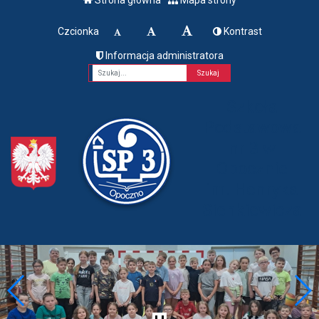
Czcionka
Kontrast
Informacja administratora
Fraza
Szkoła
Podstawowa
nr 3 w
Opocznie
im. Henryka
Sienkiewicza