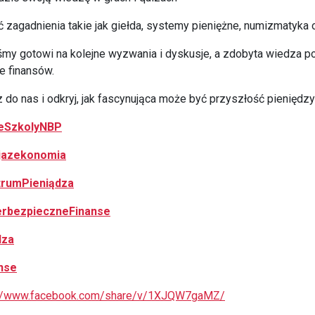
ć zagadnienia takie jak giełda, systemy pieniężne, numizmatyk
my gotowi na kolejne wyzwania i dyskusje, a zdobyta wiedza p
e finansów.
 do nas i odkryj, jak fascynująca może być przyszłość pieniędzy
eSzkolyNBP
jazekonomia
rumPieniądza
rbezpieczneFinanse
dza
nse
://www.facebook.com/share/v/1XJQW7gaMZ/