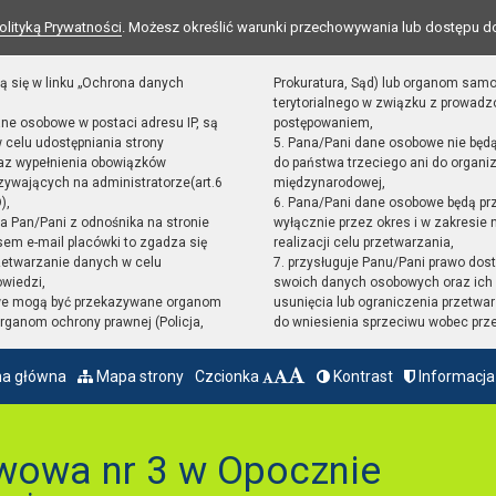
olityką Prywatności
. Możesz określić warunki przechowywania lub dostępu d
ą się w linku „Ochrona danych
Prokuratura, Sąd) lub organom sam
terytorialnego w związku z prowad
ane osobowe w postaci adresu IP, są
postępowaniem,
 celu udostępniania strony
5. Pana/Pani dane osobowe nie będ
raz wypełnienia obowiązków
do państwa trzeciego ani do organiz
ywających na administratorze(art.6
międzynarodowej,
),
6. Pana/Pani dane osobowe będą pr
sta Pan/Pani z odnośnika na stronie
wyłącznie przez okres i w zakresie
em e-mail placówki to zgadza się
realizacji celu przetwarzania,
zetwarzanie danych w celu
7. przysługuje Panu/Pani prawo dost
owiedzi,
swoich danych osobowych oraz ich 
we mogą być przekazywane organom
usunięcia lub ograniczenia przetwar
ganom ochrony prawnej (Policja,
do wniesienia sprzeciwu wobec prz
na główna
Mapa strony
Czcionka
Kontrast
Informacja
wowa nr 3 w Opocznie