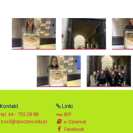
Kontakt
Linki
tel. 44 - 755 28 88
BIP
zss3@opoczno.edu.pl
e-Dziennik
Facebook