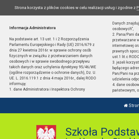
Strona korzysta z plików cookies w celu realizacji usług i zgodnie z
P
Danych znajduj
Informacja Administratora
osobowych”,
2. Pana/Pani d
Na podstawie art. 13 ust. 1 i 2 Rozporządzenia
przetwarzane w
Parlamentu Europejskiego i Rady (UE) 2016/679 z
internetowej o
dnia 27 kwietnia 2016r. w sprawie ochrony osób
prawnych spocz
fizycznych w związku z przetwarzaniem danych
ust.1 lit.c RODO
osobowych i w sprawie swobodnego przepływu
3. jeżeli korzy
takich danych oraz uchylenia dyrektywy 95/46/WE
będącego adres
(ogólne rozporządzenie o ochronie danych), Dz. U.
Pan/Pani na pr
UE. L. 2016.119.1 z dnia 4 maja 2016r., dalej RODO
udzielenia odp
informuję:
4. dane osobo
1. dane Administratora i Inspektora Ochrony
państwowym, or
Stro
Szkoła Podsta