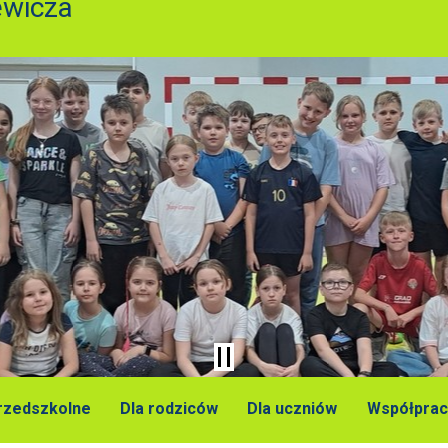
ewicza
przedszkolne
Dla rodziców
Dla uczniów
Współprac