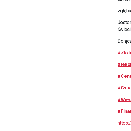
zgłębi
Jesteś
świeci
Dołącz
#Zlot
#lekc
#Cent
#Cybe
#Wie
#Fina
https