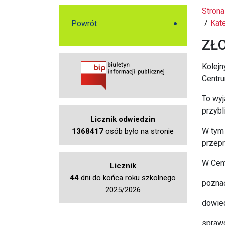
Strona
Kat
Powrót
ZŁO
Kolejn
Centr
To wyj
przybl
Licznik odwiedzin
W tym 
1368417
osób było na stronie
przepr
W Cen
Licznik
44
dni do końca roku szkolnego
poznać
2025/2026
dowied
sprawd