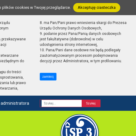
o plików cookies w Twojej przeglądarce.
Akceptuję ciasteczka
orządu
8. ma Pan/Pani prawo wniesienia skargi do Prezesa
zonym
Urzędu Ochrony Danych Osobowych,
9. podanie przez Pana/Panią danych osobowych
ą przekazywane
jest fakultatywne (dobrowolne) w celu
acji
udostępnienia strony internetowej,
10. Pana/Pani dane osobowe nie będą podlegały
zetwarzane
zautomatyzowanym procesom podejmowania
 niezbędnym do
decyzji przez Administratora, w tym profilowaniu.
ępu do treści
zamknij
sprostowania,
zania lub prawo
etwarzania,
 administratora
Fraza