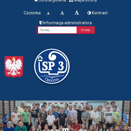
Czcionka
Kontrast
Informacja administratora
Fraza
Szkoła
Podstawowa
nr 3 w
Opocznie
im. Henryka
Sienkiewicza