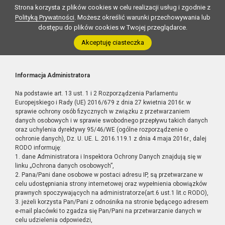
Strona korzysta z plików cookies w celu realizacji usług i zgodnie z
Polityką Prywatności
. Możesz określić warunki przechowywania lub
dostępu do plików cookies w Twojej przeglądarce.
Akceptuję ciasteczka
Informacja Administratora
Na podstawie art. 13 ust. 1 i 2 Rozporządzenia Parlamentu
Europejskiego i Rady (UE) 2016/679 z dnia 27 kwietnia 2016r. w
sprawie ochrony osób fizycznych w związku z przetwarzaniem
danych osobowych i w sprawie swobodnego przepływu takich danych
oraz uchylenia dyrektywy 95/46/WE (ogólne rozporządzenie o
ochronie danych), Dz. U. UE. L. 2016.119.1 z dnia 4 maja 2016r., dalej
RODO informuję:
1. dane Administratora i Inspektora Ochrony Danych znajdują się w
linku „Ochrona danych osobowych”,
2. Pana/Pani dane osobowe w postaci adresu IP, są przetwarzane w
celu udostępniania strony internetowej oraz wypełnienia obowiązków
prawnych spoczywających na administratorze(art.6 ust.1 lit.c RODO),
3. jeżeli korzysta Pan/Pani z odnośnika na stronie będącego adresem
e-mail placówki to zgadza się Pan/Pani na przetwarzanie danych w
celu udzielenia odpowiedzi,