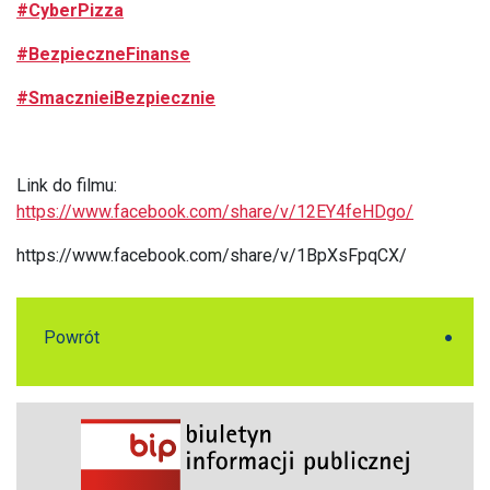
#CyberPizza
#BezpieczneFinanse
#SmacznieiBezpiecznie
Link do filmu:
https://www.facebook.com/share/v/12EY4feHDgo/
https://www.facebook.com/share/v/1BpXsFpqCX/
Powrót