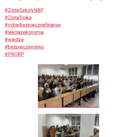
#ZloteSzkolyNBP
#ZlotaTrojka
#cyberbezpiecznefinanse
#lekcjazekonomia
#wiedza
#bezpieczenstwo
#PKOBP