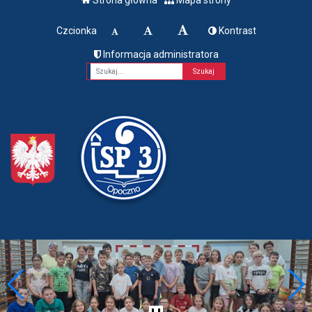
Czcionka
Kontrast
Informacja administratora
Fraza
Szkoła
Podstawowa
nr 3 w
Opocznie
im. Henryka
Sienkiewicza