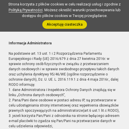
Strona korzysta z plików cookies w celu realizacji usług i zgodnie z
Polityką Prywatności
. Możesz określić warunki przechowywania lub
dostępu do plików cookies w Twojej przeglądarce.
Akceptuję ciasteczka
Informacja Administratora
Na podstawie art. 13 ust. 1 i 2 Rozporządzenia Parlamentu
Europejskiego i Rady (UE) 2016/679 z dnia 27 kwietnia 2016r. w
sprawie ochrony osób fizycznych w związku z przetwarzaniem
danych osobowych i w sprawie swobodnego przepływu takich danych
oraz uchylenia dyrektywy 95/46/WE (ogólne rozporządzenie o
ochronie danych), Dz. U. UE. L. 2016.119.1 z dnia 4 maja 2016r., dalej
RODO informuję:
1. dane Administratora i Inspektora Ochrony Danych znajdują się w
linku „Ochrona danych osobowych”,
2. Pana/Pani dane osobowe w postaci adresu IP, są przetwarzane w
celu udostępniania strony internetowej oraz wypełnienia obowiązków
prawnych spoczywających na administratorze(art.6 ust.1 lit.c RODO),
3. jeżeli korzysta Pan/Pani z odnośnika na stronie będącego adresem
e-mail placówki to zgadza się Pan/Pani na przetwarzanie danych w
celu udzielenia odpowiedzi,